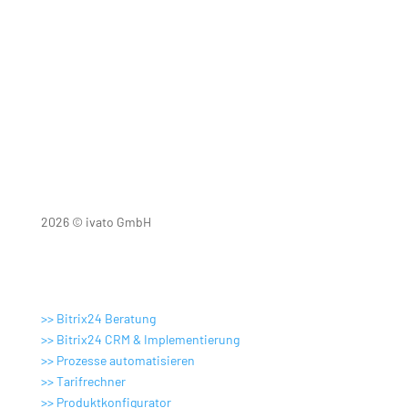
Schritt 3:
Gemeinsam wird ein Termin für Ihr kostenloses
Erstgespräch koordiniert.
2026 © ivato GmbH
Digitale Lösungen
>> Bitrix24 Beratung
>> Bitrix24 CRM & Implementierung
>> Prozesse automatisieren
>>
Tarifrechner
>>
Produktkonfigurator