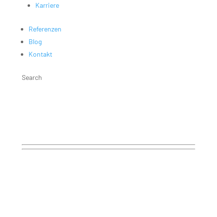
Karriere
Referenzen
Blog
Kontakt
Search
Terminbuchung
In 3 Schritten zum persönlichen Kennenlerngespräch
Schritt 1:
Kontaktdaten angeben und freien Termin
auswählen.
Schritt 2:
Ein Mitarbeiter wird Sie telefonisch
kontaktieren.